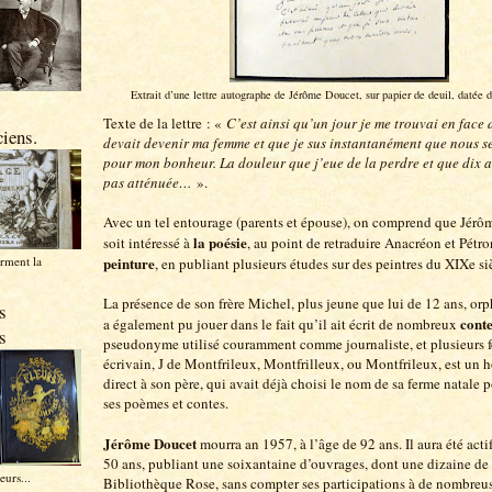
Extrait d’une lettre autographe de Jérôme Doucet, sur papier de deuil, datée 
Texte de la lettre : «
C’est ainsi qu’un jour je me trouvai en face 
iens.
devait devenir ma femme et que je sus instantanément que nous se
pour mon bonheur. La douleur que j’eue de la perdre et que dix 
pas atténuée…
».
Avec un tel entourage (parents et épouse), on comprend que Jérô
la poésie
soit intéressé à
, au point de retraduire Anacréon et Pétro
peinture
orment la
, en publiant plusieurs études sur des peintres du XIXe si
La présence de son frère Michel, plus jeune que lui de 12 ans, orp
s
cont
a également pu jouer dans le fait qu’il ait écrit de nombreux
s
pseudonyme utilisé couramment comme journaliste, et plusieurs 
écrivain, J de Montfrileux, Montfrilleux, ou Montfrileux, est u
direct à son père, qui avait déjà choisi le nom de sa ferme natale 
ses poèmes et contes.
Jérôme Doucet
mourra an 1957, à l’âge de 92 ans. Il aura été act
50 ans, publiant une soixantaine d’ouvrages, dont une dizaine de t
eurs...
Bibliothèque Rose, sans compter ses participations à de nombreus