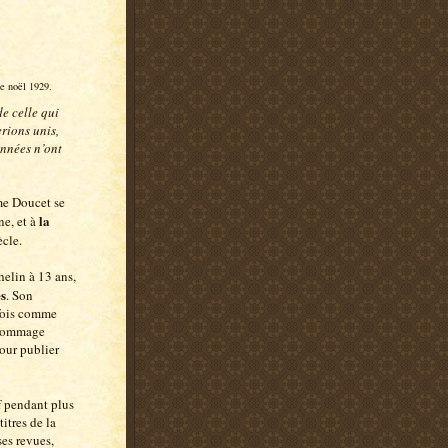
de noël 1929.
de celle qui
rions unis,
années n’ont
me Doucet se
la
ne, et à
ècle.
helin à 13 ans,
es
. Son
fois comme
n hommage
pour publier
if pendant plus
itres de la
es revues,