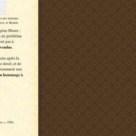
s des témoins :
et, et Renoir.
ugène Murer :
as de problème
ent pas à
 vendue
.
rra après la
 deuil, et de
notamment une
en hommage à
s », 1926.