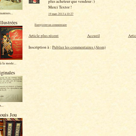
plus acheteur que vendeur :)
Merci Textor !
mateurs...
19 mars 2013 à 10:27
illustrées
Enregistrer un commentaire
Article plus récent
Accueil
Arti
Inscription à :
Publier les commentaires (Atom)
à la mode...
iginales
...
ouis Jou