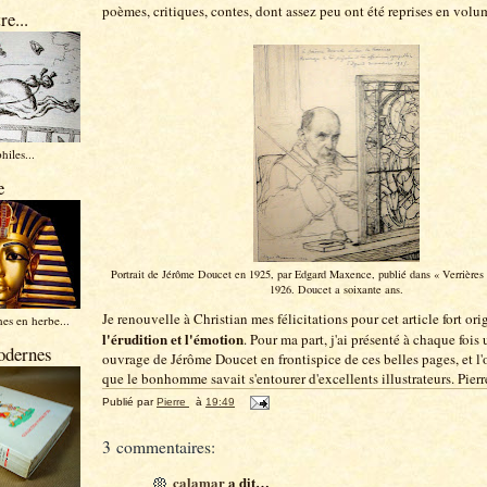
poèmes, critiques, contes, dont assez peu ont été reprises en volu
re...
hiles...
e
Portrait de Jérôme Doucet en 1925, par Edgard Maxence, publié dans « Verrières »
1926. Doucet a soixante ans.
Je renouvelle à Christian mes félicitations pour cet article fort ori
es en herbe...
l'érudition et l'émotion
. Pour ma part, j'ai présenté à chaque fois 
odernes
ouvrage de Jérôme Doucet en frontispice de ces belles pages, et l'
que le bonhomme savait s'entourer d'excellents illustrateurs. Pierr
Publié par
Pierre
à
19:49
3 commentaires:
calamar
a dit…