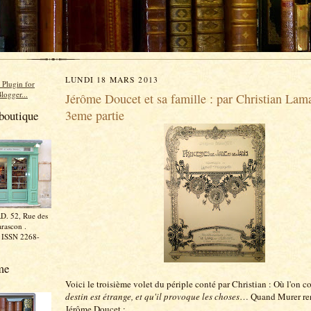
LUNDI 18 MARS 2013
Jérôme Doucet et sa famille : par Christian Lam
3eme partie
boutique
D. 52, Rue des
rascon .
. ISSN 2268-
me
Voici le troisième volet du périple conté par Christian : Où l'on 
destin est étrange, et qu'il provoque les choses
… Quand Murer re
Jérôme Doucet :