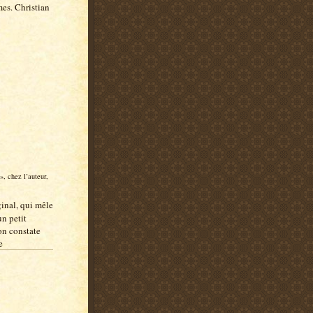
mes. Christian
, chez l’auteur,
ginal, qui mêle
un petit
on constate
e