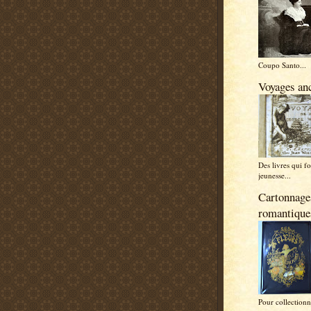
Coupo Santo...
Voyages anc
Des livres qui f
jeunesse...
Cartonnage
romantique
Pour collectionn