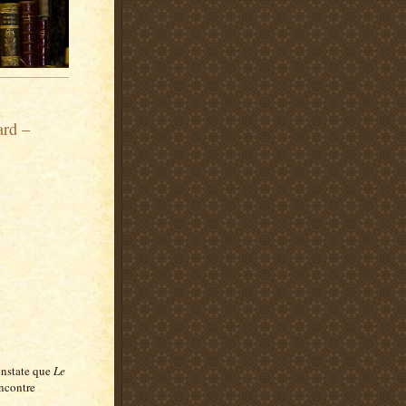
ard –
constate que
Le
ncontre