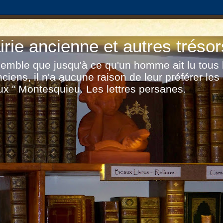
irie ancienne et autres trésor
 semble que jusqu'à ce qu'un homme ait lu tous 
nciens, il n'a aucune raison de leur préférer les
x " Montesquieu. Les lettres persanes.