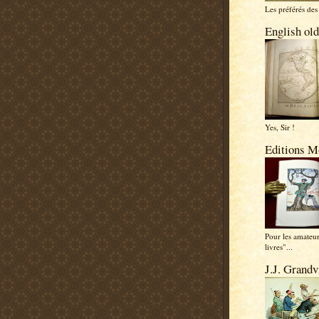
Les préférés des 
English old
Yes, Sir !
Editions M
Pour les amateu
livres"...
J.J. Grandvi