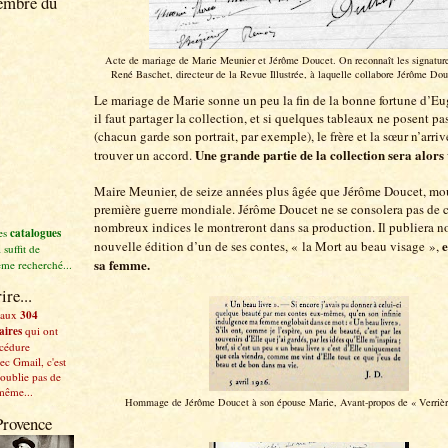
embre du
Acte de mariage de Marie Meunier et Jérôme Doucet. On reconnaît les signature
René Baschet, directeur de la Revue Illustrée, à laquelle collabore Jérôme Douc
Le mariage de Marie sonne un peu la fin de la bonne fortune d’E
il faut partager la collection, et si quelques tableaux ne posent p
(chacun garde son portrait, par exemple), le frère et la sœur n’arriv
Une grande partie de la collection sera alors
trouver un accord.
Maire Meunier, de seize années plus âgée que Jérôme Doucet, mou
première guerre mondiale. Jérôme Doucet ne se consolera pas de ce
nombreux indices le montreront dans sa production. Il publiera 
les
catalogues
nouvelle édition d’un de ses contes, « la Mort au beau visage »,
l suffit de
sa femme.
hème recherché...
ire...
 aux
304
aires
qui ont
océdure
ec Gmail, c'est
'oublie pas de
même...
Hommage de Jérôme Doucet à son épouse Marie, Avant-propos de « Verrière
Provence