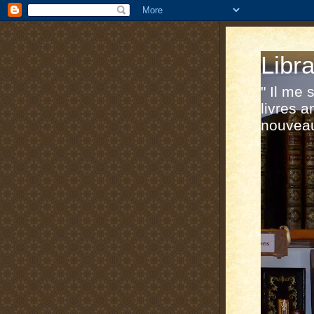
Libra
" Il me
livres a
nouveau