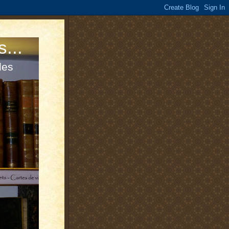
s...
les