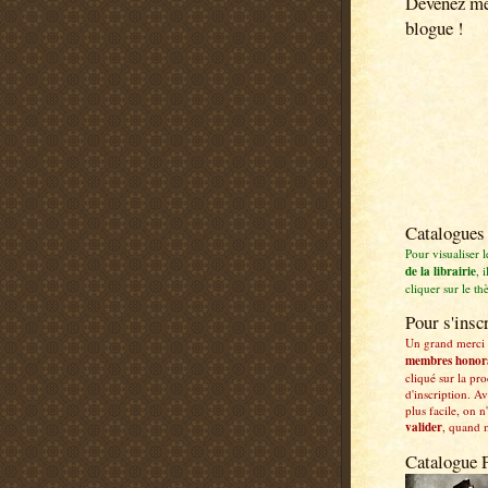
Devenez m
blogue !
Catalogues
Pour visualiser 
de la librairie
, i
cliquer sur le t
Pour s'inscr
Un grand merci
membres honor
cliqué sur la pr
d'inscription. Av
plus facile, on n
valider
, quand 
Catalogue 