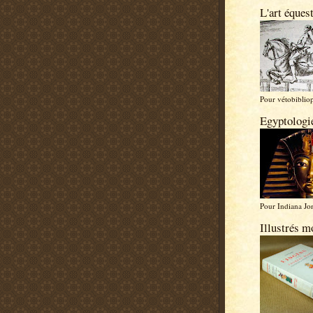
L'art équest
Pour vétobibliop
Egyptologi
Pour Indiana Jon
Illustrés m