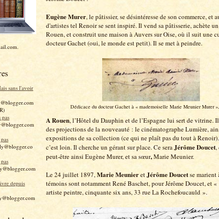
Eugène Murer
, le pâtissier, se désintéresse de son commerce, et 
d'artistes tel Renoir se sent inspiré. Il vend sa pâtisserie, achète un
Rouen, et construit une maison à Auvers sur Oise, où il suit une c
docteur Gachet (oui, le monde est petit). Il se met à peindre.
ail.com.
res
is sans l'avoir
y@blogger.com
Dédicace du docteur Gachet à « mademoiselle Marie Meunier Murer »,
R)
s pas
A Rouen
, l’Hôtel du Dauphin et de l’Espagne lui sert de vitrine. I
y@blogger.com
des projections de la nouveauté : le cinématographe Lumière, ain
expositions de sa collection (ce qui ne plaît pas du tout à Renoir
 pas
Jérôme Doucet
c’est loin. Il cherche un gérant sur place. Ce sera
,
ly@blogger.co
,
peut-être ainsi Eugène Murer, et sa sœur
Marie Meunier.
 pas
ly@blogger.com
Marie Meunier
Jérôme Doucet
Le 24 juillet 1897,
et
se marient 
témoins sont notamment René Baschet, pour Jérôme Doucet, et « P
livre depuis
artiste peintre, cinquante six ans, 33 rue La Rochefoucauld ».
ly@blogger.com