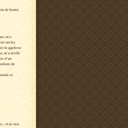
ein de bonté,
ais, m’a
our sur les
vais lu qqchose
e, m’a révélé
prix d’un
reliure de
emande ce
... et je suis