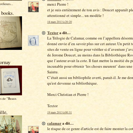
merci Pierre !
relieurs...
et je suis entièrement de ton avis : Doucet apparaît pl
 books.
attentionné et simple... un modèle !
18 mars 2013 à 20:20
Textor
a dit…
La Trilogie de Calamar, comme on l’appellera désorm
donné envie d’en savoir plus sur cet auteur. Un petit t
sites de vente en ligne pour vérifier si d’aventure j’a
de Jerome Doucet, au moins dans la Bibliothèque Ros
que l’auteur avait la cote. Il faut mettre la moitié du 
ornay
incunable pour obtenir ‘les choses meurent’ dans une 
Saintu.
C’était aussi un bibliophile averti, parait-il. Je me d
qu'est devenue sa bibliothèque.
Merci Christian et Pierre !
rs de "Beaux
Textor
lle,
19 mars 2013 à 00:31
calamar
a dit…
le risque de ce genre d'article est de faire monter la cote