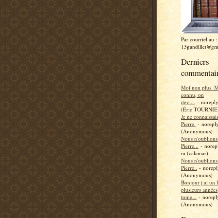
Par courriel au :
13gandillet@gm
Derniers
commentai
Moi non plus. Ma
connu, on
devi...
- norepl
(Éric TOURNIE
Je ne connaissai
Pierre.
- norepl
(Anonymous)
Nous n'oublions
Pierre...
- norep
m (calamar)
Nous n'oublions
Pierre..
- norep
(Anonymous)
Bonjour j ai un 
plusieurs années
tome...
- norep
(Anonymous)