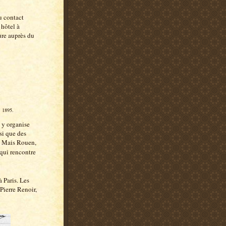
au contact
 hôtel à
ure auprès du
 1895.
l y organise
si que des
). Mais Rouen,
 qui rencontre
à Paris. Les
ierre Renoir,