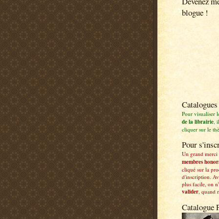
Devenez m
blogue !
Catalogues
Pour visualiser 
de la librairie
, i
cliquer sur le t
Pour s'inscr
Un grand merci
membres honor
cliqué sur la pr
d'inscription. Av
plus facile, on n
valider
, quand 
Catalogue 