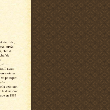
t réédités ;
nces. Après
9, chef du
chef de
e
 alors
s. Il avait
-arts
où ses
'est pourquoi,
aire
e la peinture,
de la deuxième
arue en 1883.