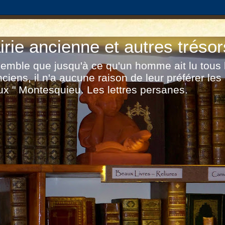
irie ancienne et autres trésor
 semble que jusqu'à ce qu'un homme ait lu tous 
nciens, il n'a aucune raison de leur préférer les
x " Montesquieu. Les lettres persanes.