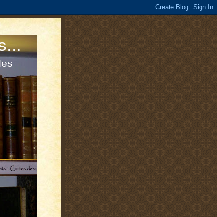
s...
les