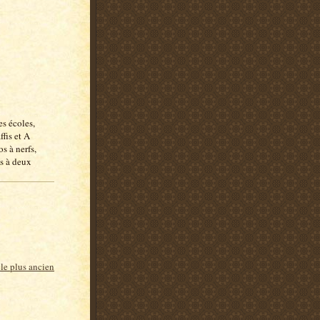
es écoles,
ffis et A
s à nerfs,
es à deux
cle plus ancien