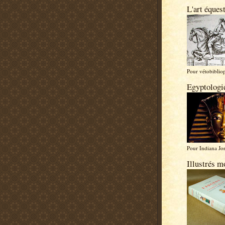
L'art équest
Pour vétobibliop
Egyptologi
Pour Indiana Jon
Illustrés m