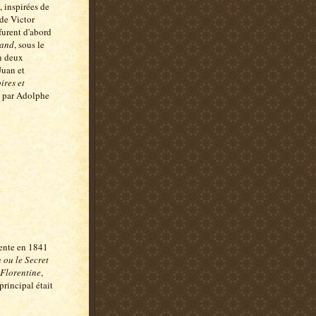
, inspirées de
 de Victor
furent d'abord
Gand
, sous le
n deux
Juan et
ires et
ré par Adolphe
sente en 1841
ou le Secret
 Florentine
,
principal était