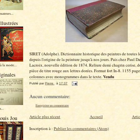
mateurs...
illustrées
SIRET (Adolphe). Dictionnaire historique des peintres de toutes l
depuis l'origine de la peinture jusqu'à nos jours. Pais chez Paul Da
Lacroix, nouvelle édition de 1874. Reliure demi chagrin cerise, do
à la mode...
pièce de titre rouge aux lettres dorées. Format fort In-8. 1155 pag
iginales
Vendu
colonnes avec monogrammes dans le texte.
Publié par
Pierre
à
17:37
Aucun commentaire:
Enregistrer un commentaire
...
Article plus récent
Accueil
Arti
ouis Jou
Inscription à :
Publier les commentaires (Atom)