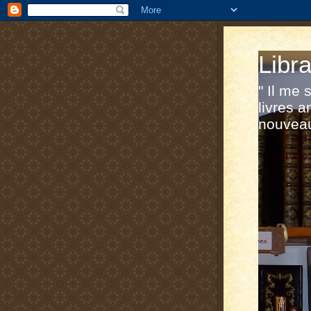
Libra
" Il me
livres a
nouveau