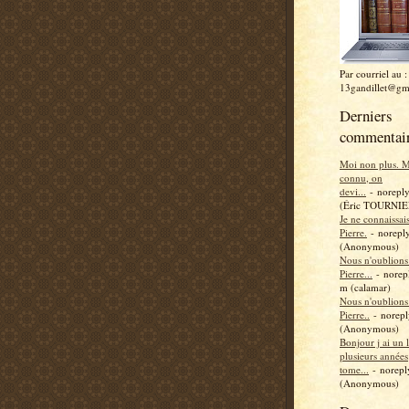
Par courriel au :
13gandillet@gm
Derniers
commentai
Moi non plus. Ma
connu, on
devi...
- norepl
(Éric TOURNIE
Je ne connaissai
Pierre.
- norepl
(Anonymous)
Nous n'oublions
Pierre...
- norep
m (calamar)
Nous n'oublions
Pierre..
- norep
(Anonymous)
Bonjour j ai un 
plusieurs années
tome...
- norep
(Anonymous)