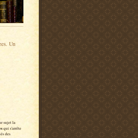
res. Un
r sujet la
es
qui s'arrête
iés des