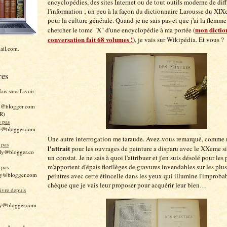
encyclopédies, des sites Internet ou de tout outils moderne de dif
l'information ; un peu à la façon du dictionnaire Larousse du XIX
pour la culture générale. Quand je ne sais pas et que j'ai la flemme 
mon dictio
chercher le tome "X" d'une encyclopédie à ma portée (
conversation fait 68 volumes !
), je vais sur Wikipédia. Et vous ?
ail.com.
res
is sans l'avoir
y@blogger.com
R)
s pas
y@blogger.com
Une autre interrogation me taraude. Avez-vous remarqué, comme 
 pas
l'attrait
pour les ouvrages de peinture a disparu avec le XXeme si
ly@blogger.co
un constat. Je ne sais à quoi l'attribuer et j'en suis désolé pour le
m'apportent d'épais florilèges de gravures invendables sur les plu
 pas
ly@blogger.com
peintres avec cette étincelle dans les yeux qui illumine l'improba
chèque que je vais leur proposer pour acquérir leur bien…
livre depuis
ly@blogger.com