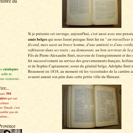
embre du
Si je présente cet ouvrage, aujourd'hui, c'est aussi avec une pensé
amis belges
qui nous lisent puisque Siret fut un "
un travailleur i
fécond, mais aussi un brave homme, d'une aménité et d'une cordia
reflétaient dans ses traits ; au demeurant, un bon serviteur de la 
Fils de Pierre-Alexandre Siret, receveur de l'enregistrement et de
fut successivement au service des gouvernements français, holland
et de Sophie Capiaumont, soeur du général belge, Adolphe Siret 
les
catalogues
Beaumont en 1818, au moment où les vicissitudes de la carrière a
l suffit de
avaient amené son père dans cette petite ville du Hainaut.
hème recherché...
ire...
 aux
304
aires
qui ont
océdure
ec Gmail, c'est
'oublie pas de
même...
Provence