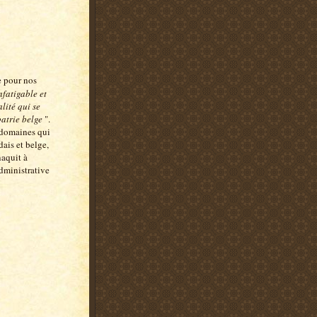
e pour nos
nfatigable et
lité qui se
patrie belge
".
s domaines qui
ais et belge,
naquit à
dministrative