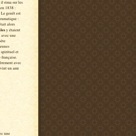
il rima sur les
 en 1838 :
 Le genêt est
dramatique :
tait alors
les
y étaient
t avec une
oète
jeunes
spirituel et
 française.
lièrement avec
evint un ami
vec une