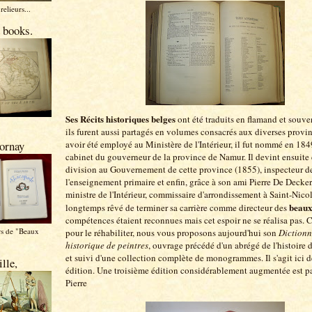
relieurs...
 books.
Ses Récits historiques belges
ont été traduits en flamand et souven
ils furent aussi partagés en volumes consacrés aux diverses provi
avoir été employé au Ministère de l'Intérieur, il fut nommé en 184
ornay
cabinet du gouverneur de la province de Namur. Il devint ensuite 
division au Gouvernement de cette province (1855), inspecteur d
l'enseignement primaire et enfin, grâce à son ami Pierre De Decker,
ministre de l'Intérieur, commissaire d'arrondissement à Saint-Nicola
beaux
longtemps rêvé de terminer sa carrière comme directeur des
compétences étaient reconnues mais cet espoir ne se réalisa pas. C
rs de "Beaux
pour le réhabiliter, nous vous proposons aujourd'hui son
Dictionn
historique de peintres
, ouvrage précédé d'un abrégé de l'histoire d
et suivi d'une collection complète de monogrammes. Il s'agit ici 
lle,
édition. Une troisième édition considérablement augmentée est p
Pierre