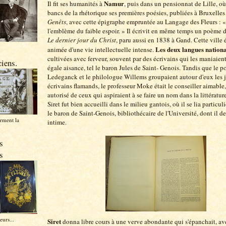
Namur
Il fit ses humanités à
, puis dans un pensionnat de Lille, où 
bancs de la rhétorique ses premières poésies, publiées à Bruxelles
Genêts
, avec cette épigraphe empruntée au Langage des Fleurs : «
l'emblème du faible espoir. » Il écrivit en même temps un poème 
Le dernier jour du Christ
, paru aussi en 1838 à Gand. Cette ville é
Les deux langues nationa
animée d'une vie intellectuelle intense.
cultivées avec ferveur, souvent par des écrivains qui les maniaien
iens.
égale aisance, tel le baron Jules de Saint- Genois. Tandis que le p
Ledeganck et le philologue Willems groupaient autour d'eux les 
écrivains flamands, le professeur Moke était le conseiller aimable, 
autorisé de ceux qui aspiraient à se faire un nom dans la littérature
Siret fut bien accueilli dans le milieu gantois, où il se lia particu
le baron de Saint-Genois, bibliothécaire de l'Université, dont il d
orment la
intime.
s
s
eurs...
Siret
donna libre cours à une verve abondante qui s'épanchait, a