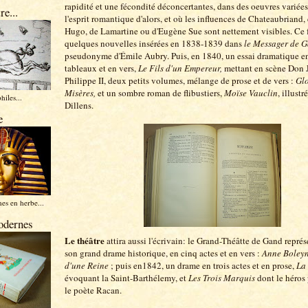
rapidité et une fécondité déconcertantes, dans des oeuvres variées
re...
l'esprit romantique d'alors, et où les influences de Chateaubriand,
Hugo, de Lamartine ou d'Eugène Sue sont nettement visibles. Ce 
quelques nouvelles insérées en 1838-1839 dans
le Messager de 
pseudonyme d'Émile Aubry. Puis, en 1840, un essai dramatique e
tableaux et en vers,
Le Fils d'un Empereur,
mettant en scène Don 
Philippe II, deux petits volumes, mélange de prose et de vers :
Glo
Misères,
et un sombre roman de flibustiers,
Moïse Vauclin
, illust
hiles...
Dillens.
e
es en herbe...
odernes
Le théâtre
attira aussi l'écrivain: le Grand-Théâtte de Gand repré
son grand drame historique, en cinq actes et en vers :
Anne Boleyn 
d'une Reine
; puis en1842, un drame en trois actes et en prose,
La
évoquant la Saint-Barthélemy, et
Les Trois Marquis
dont le héros 
le poète Racan.