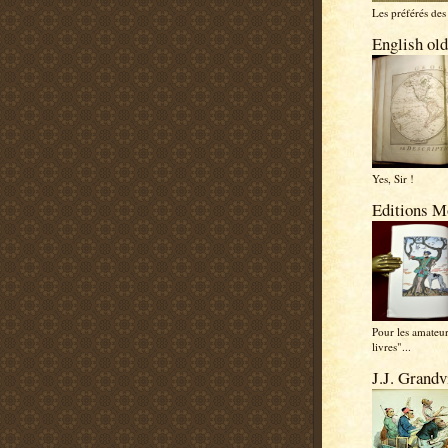
Les préférés des 
English old
Yes, Sir !
Editions M
Pour les amateu
livres"...
J.J. Grandvi