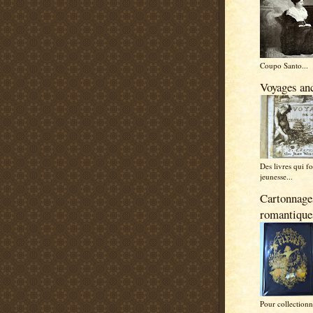
Coupo Santo...
Voyages anc
Des livres qui f
jeunesse...
Cartonnage
romantique
Pour collectionn