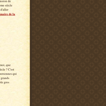
fusion de
eme siècle
d'aller
nnaire de la
moi, que
ècle ? C'est
s personnes qui
s grands
ble gros